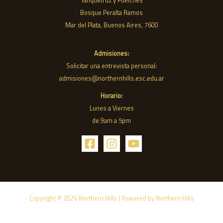
Yanquetruz y Puelches
Bosque Peralta Ramos
Mar del Plata, Buenos Aires, 7600
Admisiones:
Solicitar una entrevista personal:
admisiones@northernhills.esc.edu.ar
Horario:
Lunes a Viernes
de 9am a 5pm
Copyright © 2026 Northern Hills | Powered by Northern Hills